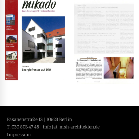
Fasanenstraße 13 | 10623 Berlin
T. 030 803 47 48 |
info [at] msh-architekten.de
Impressum